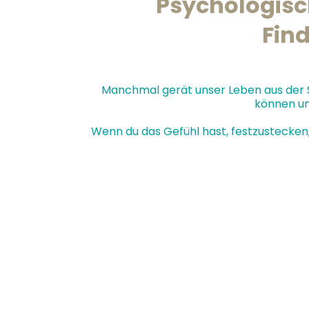
Psychologisc
Find
Manchmal gerät unser Leben aus der Sp
können un
Wenn du das Gefühl hast, festzustecken, 
Persönlichen Krisen (z. B. Trennung, Ve
Selbstwertthemen und innerer Unsiche
Orientierungslosigkeit im Leben oder B