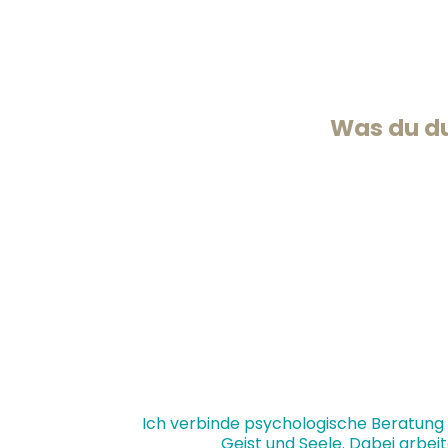
Stress, Überforderung, emotionaler E
Entscheidungsfindung in schwierigen
Ängsten, Selbstzweifeln und emotiona
Was du d
Klarheit über deine aktuelle Situation 
Neue Perspektiven und konkrete Lösu
Stärkung deines Selbstwertgefühls und 
Wiederentdeckung deiner Lebensfreude
Einen sicheren Raum, in dem du gehört
Ich verbinde psychologische Beratung
Geist und Seele. Dabei arbei