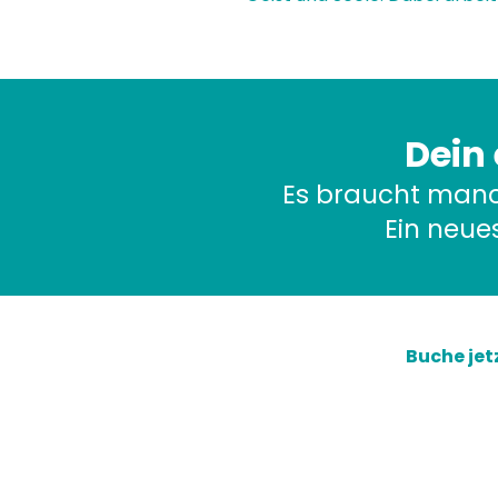
Dein 
Es braucht manc
Ein neues
Buche jet