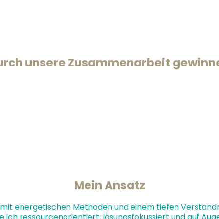
rschöpfung
 Lebensphasen
len Blockaden
urch unsere Zusammenarbeit gewinne
und deine Bedürfnisse
ngsansätze
deiner inneren Stabilität
 und deines inneren Antriebs
, verstanden und bestärkt wirst
Mein Ansatz
 mit energetischen Methoden und einem tiefen Verständ
te ich ressourcenorientiert, lösungsfokussiert und auf Au